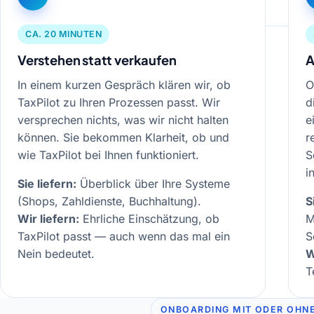
CA. 20 MINUTEN
Verstehen statt verkaufen
A
In einem kurzen Gespräch klären wir, ob
O
TaxPilot zu Ihren Prozessen passt. Wir
d
versprechen nichts, was wir nicht halten
e
können. Sie bekommen Klarheit, ob und
r
wie TaxPilot bei Ihnen funktioniert.
S
i
Sie liefern:
Überblick über Ihre Systeme
(Shops, Zahldienste, Buchhaltung).
S
Wir liefern:
Ehrliche Einschätzung, ob
M
TaxPilot passt — auch wenn das mal ein
S
Nein bedeutet.
W
T
ONBOARDING MIT ODER OHN