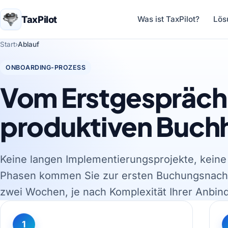
TaxPilot
Was ist TaxPilot?
Lös
Start
›
Ablauf
ONBOARDING-PROZESS
Vom Erstgespräch 
produktiven Buch
Keine langen Implementierungsprojekte, keine 
Phasen kommen Sie zur ersten Buchungsnacht 
zwei Wochen, je nach Komplexität Ihrer Anbin
1