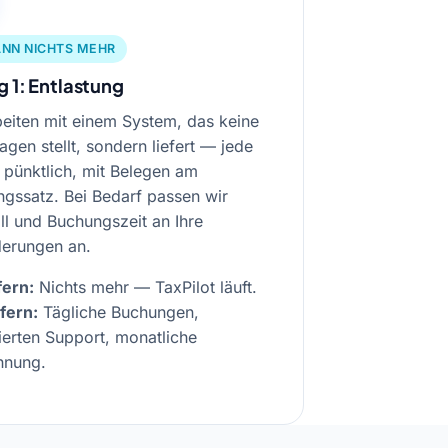
ANN NICHTS MEHR
g 1: Entlastung
beiten mit einem System, das keine
agen stellt, sondern liefert — jede
 pünktlich, mit Belegen am
gssatz. Bei Bedarf passen wir
all und Buchungszeit an Ihre
derungen an.
fern:
Nichts mehr — TaxPilot läuft.
efern:
Tägliche Buchungen,
sierten Support, monatliche
hnung.