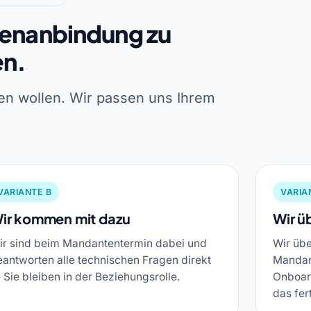
tenanbindung zu
en.
men wollen. Wir passen uns Ihrem
VARIANTE B
VARIA
ir kommen mit dazu
Wir ü
ir sind beim Mandantentermin dabei und
Wir üb
eantworten alle technischen Fragen direkt
Mandan
Sie bleiben in der Beziehungsrolle.
Onboar
das fer