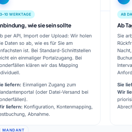
3–10 WERKTAGE
AB D
nbindung, wie sie sein sollte
Ab Ta
b per API, Import oder Upload: Wir holen
Sie ar
ie Daten so ab, wie es für Sie am
Rückfr
infachsten ist. Bei Standard-Schnittstellen
Nacht,
eicht ein einmaliger Portalzugang. Bei
Buchun
onderfällen klären wir das Mapping
Interv
ndividuell.
Anfor
ie liefern:
Einmaligen Zugang zum
Sie lie
andantenportal (oder Datei-Versand bei
Wir li
onderfällen).
priori
ir liefern:
Konfiguration, Kontenmapping,
Abrec
estbuchung, Abnahme.
E MANDANT