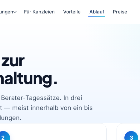
ungen
Für Kanzleien
Vorteile
Ablauf
Preise
zur
haltung.
Berater-Tagessätze. In drei
— meist innerhalb von ein bis
dungen.
2
3