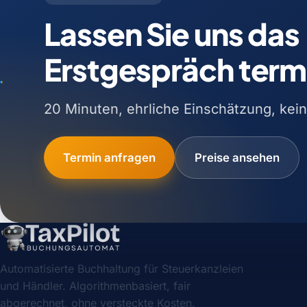
Lassen Sie uns das
Erstgespräch term
20 Minuten, ehrliche Einschätzung, kein
Termin anfragen
Preise ansehen
Automatisierte Buchhaltung für Steuerkanzleien
und Händler. Algorithmenbasiert, fair
abgerechnet, ohne versteckte Kosten.