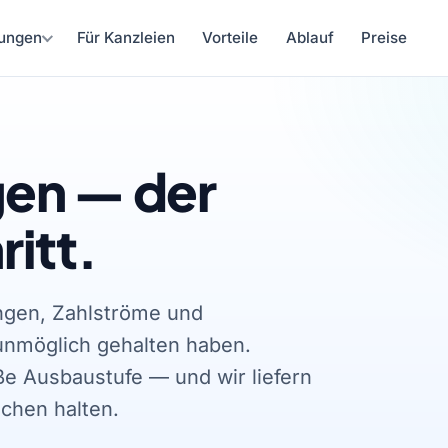
ungen
Für Kanzleien
Vorteile
Ablauf
Preise
en — der
itt.
ngen, Zahlströme und
 unmöglich gehalten haben.
e Ausbaustufe — und wir liefern
echen halten.