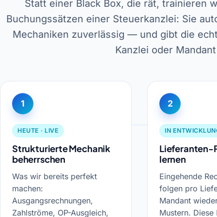
Statt einer Black Box, die rät, trainieren
Buchungssätzen einer Steuerkanzlei: Sie aut
Mechaniken zuverlässig — und gibt die echt
Kanzlei oder Mandant
1
2
HEUTE · LIVE
IN ENTWICKLUN
Strukturierte Mechanik
Lieferanten-
beherrschen
lernen
Was wir bereits perfekt
Eingehende Re
machen:
folgen pro Lief
Ausgangsrechnungen,
Mandant wiede
Zahlströme, OP-Ausgleich,
Mustern. Diese 