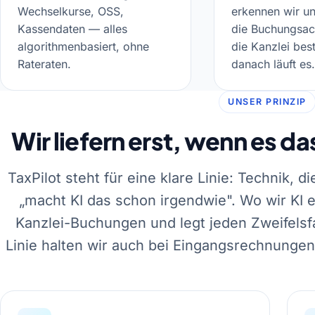
Wechselkurse, OSS,
erkennen wir u
Kassendaten — alles
die Buchungsa
algorithmenbasiert, ohne
die Kanzlei best
Rateraten.
danach läuft es.
UNSER PRINZIP
Wir liefern erst, wenn es d
TaxPilot steht für eine klare Linie: Technik, d
„macht KI das schon irgendwie". Wo wir KI e
Kanzlei-Buchungen und legt jeden Zweifelsf
Linie halten wir auch bei Eingangsrechnunge