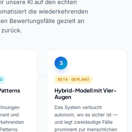
 wir unsere KI auf den echten
omatisiert die wiederkehrenden
en Bewertungsfälle gezielt an
 zurück.
3
G
BETA · GEPLANT
Patterns
Hybrid-Modell mit Vier-
Augen
chnungen
Das System verbucht
erant und
autonom, wo es sicher ist —
rkehrenden
und legt zweideutige Fälle
Patterns
prominent zur menschlichen